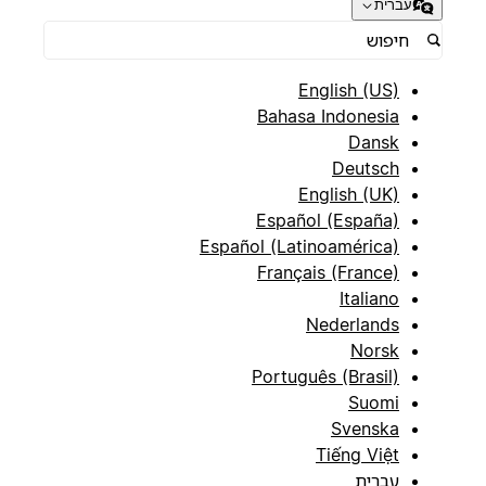
עברית
English (US)
Bahasa Indonesia
Dansk
Deutsch
English (UK)
Español (España)
Español (Latinoamérica)
Français (France)
Italiano
Nederlands
Norsk
Português (Brasil)
Suomi
Svenska
Tiếng Việt
עברית