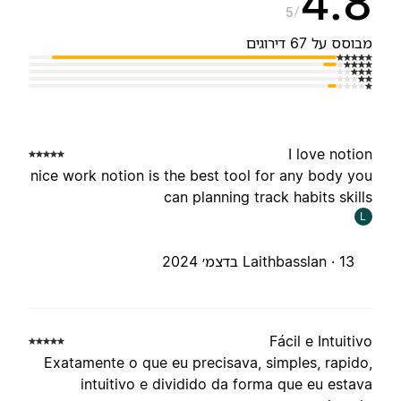
4.
5
בוסס על 67 דירוגים
I love notio
nice work notion is the best tool for any body yo
can planning track habits skill
L
13 בדצמ׳ 2024
Laithbasslan ·
Fácil e Intuitiv
Exatamente o que eu precisava, simples, rapido
intuitivo e dividido da forma que eu estav