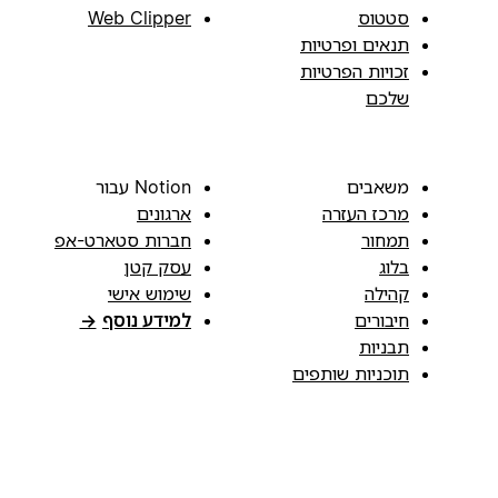
סטטוס
Web Clipper
תנאים ופרטיות
זכויות הפרטיות
שלכם
משאבים
Notion עבור
מרכז העזרה
ארגונים
תמחור
חברות סטארט-אפ
בלוג
עסק קטן
קהילה
שימוש אישי
חיבורים
למידע נוסף
→
תבניות
תוכניות שותפים