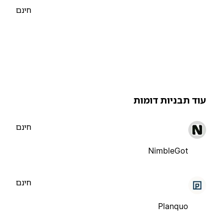
חינם
וד תבניות דומות
חינם
NimbleGot
חינם
Planquo