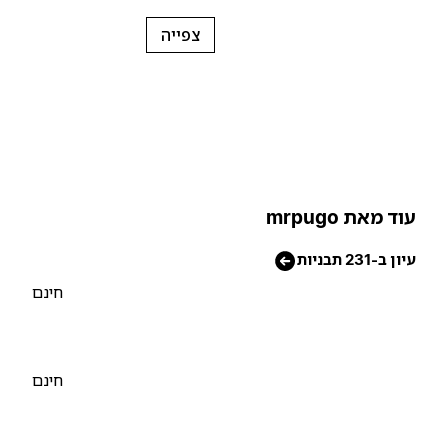
צפייה
וד מאת mrpugo
יון ב-231 תבניות
חינם
חינם