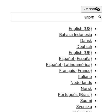
עברית
English (US)
Bahasa Indonesia
Dansk
Deutsch
English (UK)
Español (España)
Español (Latinoamérica)
Français (France)
Italiano
Nederlands
Norsk
Português (Brasil)
Suomi
Svenska