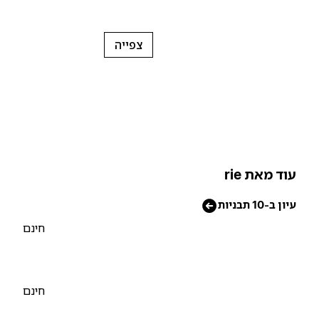
צפייה
וד מאת rie
יון ב-10 תבניות
חינם
חינם