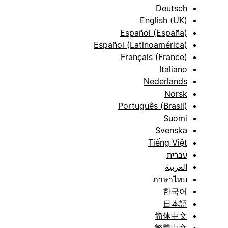
Deutsch
English (UK)
Español (España)
Español (Latinoamérica)
Français (France)
Italiano
Nederlands
Norsk
Português (Brasil)
Suomi
Svenska
Tiếng Việt
עברית
العربية
ภาษาไทย
한국어
日本語
简体中文