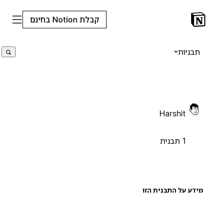
קבלת Notion בחינם
תבניות
Harshit
1 תבנית
ידע על התבנית הזו