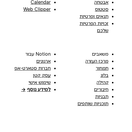
אבטחה
Calendar
סטטוס
Web Clipper
תנאים ופרטיות
זכויות הפרטיות
שלכם
משאבים
Notion עבור
מרכז העזרה
ארגונים
תמחור
חברות סטארט-אפ
בלוג
עסק קטן
קהילה
שימוש אישי
חיבורים
למידע נוסף
→
תבניות
תוכניות שותפים