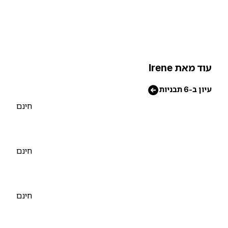
וד מאת Irene
יון ב-6 תבניות
חינם
חינם
חינם