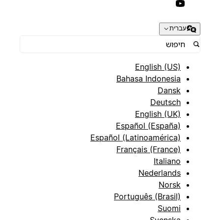
עברית
English (US)
Bahasa Indonesia
Dansk
Deutsch
English (UK)
Español (España)
Español (Latinoamérica)
Français (France)
Italiano
Nederlands
Norsk
Português (Brasil)
Suomi
Svenska