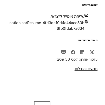
ודות היוצר/ת
שליחת אימייל ליוצר/ת
notion.so/Resume-4fd3dc10d4e44aec80b
6fb0fdab7a634
יתוף התבנית הזו
דכון אחרון: לפני 56 שנים
נאים והגבלות