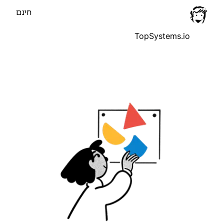
חינם
TopSystems.io