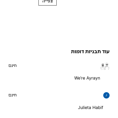
צפייה
וד תבניות דומות
חינם
We’re Ayrayn
חינם
J
Julieta Habif