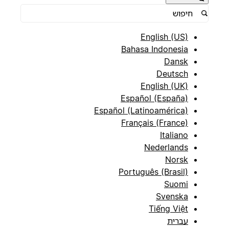
English (US)
Bahasa Indonesia
Dansk
Deutsch
English (UK)
Español (España)
Español (Latinoamérica)
Français (France)
Italiano
Nederlands
Norsk
Português (Brasil)
Suomi
Svenska
Tiếng Việt
עברית