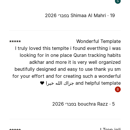
S
19 בפבר׳ 2026
Shimaa Al Mahri ·
Wonderful Templat
I truly loved this templte i found everthing i wa
looking for in one place Quran tracking habit
adkhar and more it is very well organize
beutifully designed and easy to use thank yu s
for your effort and for creating such a wonderfu
and helpful templat جزاك الله خيرا ❤️
B
5 בפבר׳ 2026
bouchra Razz ·
Trop joli 