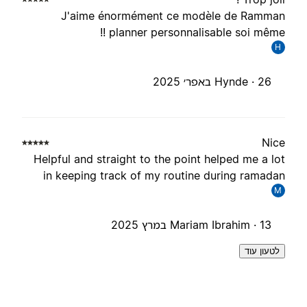
J'aime énormément ce modèle de Ramma
planner personnalisable soi même !
H
26 באפר׳ 2025
Hynde ·
Nic
Helpful and straight to the point helped me a lo
in keeping track of my routine during ramada
M
13 במרץ 2025
Mariam Ibrahim ·
לטעון עוד