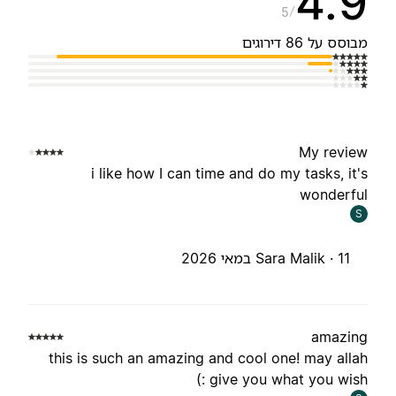
4.
5
בוסס על 86 דירוגים
My revie
i like how I can time and do my tasks, it'
wonderfu
S
11 במאי 2026
Sara Malik ·
amazin
this is such an amazing and cool one! may alla
give you what you wish :