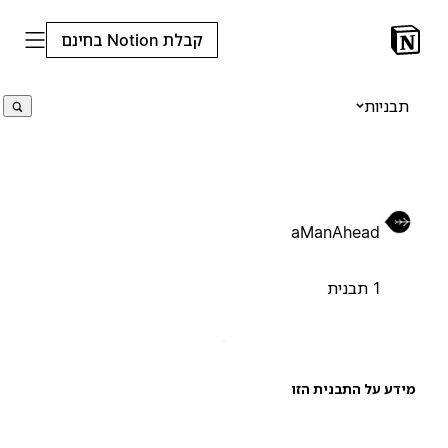
קבלת Notion בחינם
תבניות
aManAhead
1 תבנית
ידע על התבנית הזו