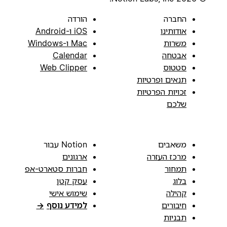
החברה
הורדה
אודותינו
iOS ו-Android
משרות
Mac ו-Windows
אבטחה
Calendar
סטטוס
Web Clipper
תנאים ופרטיות
זכויות הפרטיות
שלכם
משאבים
Notion עבור
מרכז העזרה
ארגונים
תמחור
חברות סטארט-אפ
בלוג
עסק קטן
קהילה
שימוש אישי
חיבורים
למידע נוסף
→
תבניות