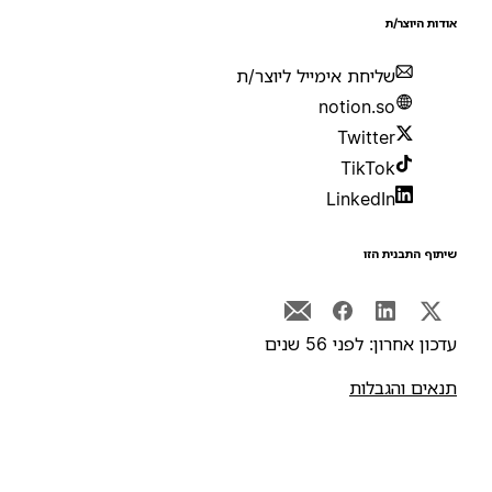
ודות היוצר/ת
שליחת אימייל ליוצר/ת
notion.so
Twitter
TikTok
LinkedIn
יתוף התבנית הזו
דכון אחרון: לפני 56 שנים
נאים והגבלות