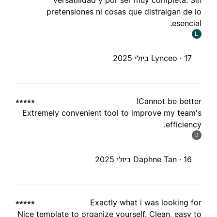
versatilidad y por ser muy completa. Si
pretensiones ni cosas que distraigan de l
esencial
L
17 ביולי 2025
Lynceo ·
Cannot be better
Extremely convenient tool to improve my team'
efficiency
D
16 ביולי 2025
Daphne Tan ·
Exactly what i was looking fo
Nice template to organize yourself. Clean, easy t