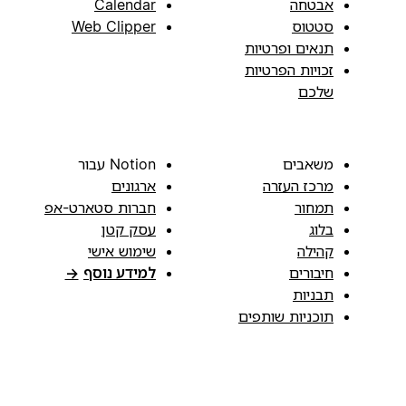
אבטחה
Calendar
סטטוס
Web Clipper
תנאים ופרטיות
זכויות הפרטיות
שלכם
משאבים
Notion עבור
מרכז העזרה
ארגונים
תמחור
חברות סטארט-אפ
בלוג
עסק קטן
קהילה
שימוש אישי
חיבורים
למידע נוסף
→
תבניות
תוכניות שותפים