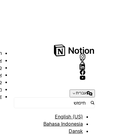
ה
א
מ
א
ס
ת
עברית
ז
English (US)
Bahasa Indonesia
Dansk