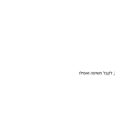
להעלות את התבנית שלכם לגלריית התבניות של Notion, לקבל חשיפה ואפילו