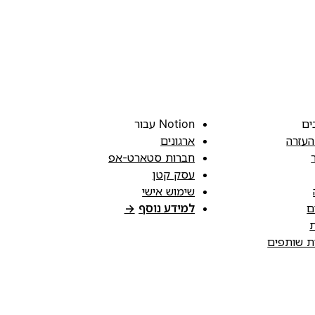
ים
Notion עבור
העזרה
ארגונים
חברות סטארט-אפ
עסק קטן
שימוש אישי
ם
למידע נוסף
→
ת
ות שותפים