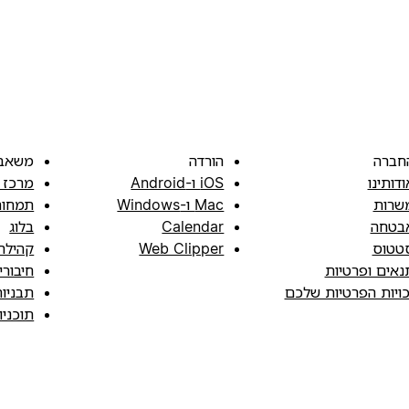
חברה
הורדה
משאב
ודותינו
iOS ו-Android
מרכז 
שרות
Mac ו-Windows
תמחור
בטחה
Calendar
בלוג
טטוס
Web Clipper
קהילה
נאים ופרטיות
חיבורי
כויות הפרטיות שלכם
תבניו
תוכני