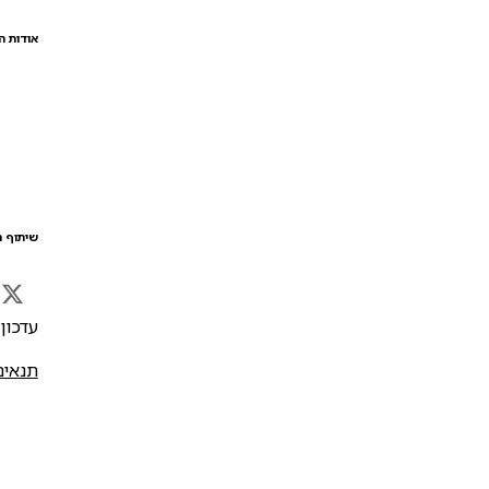
אודות ה
שיתוף ה
עדכון אח
תנאים