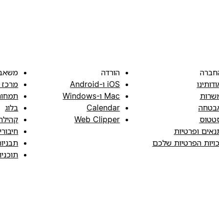
חברה
הורדה
משאב
ודותינו
iOS ו-Android
מרכז 
שרות
Mac ו-Windows
תמחור
בטחה
Calendar
בלוג
טטוס
Web Clipper
קהילה
נאים ופרטיות
חיבורי
כויות הפרטיות שלכם
תבניו
תוכני