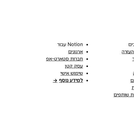
ים
Notion עבור
העזרה
ארגונים
חברות סטארט-אפ
עסק קטן
שימוש אישי
ם
למידע נוסף
→
ת
ות שותפים