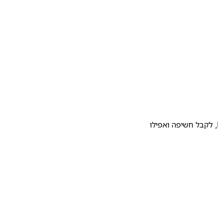
להעלות את התבנית שלכם לגלריית התבניות של Notion, לקבל חשיפה ואפילו