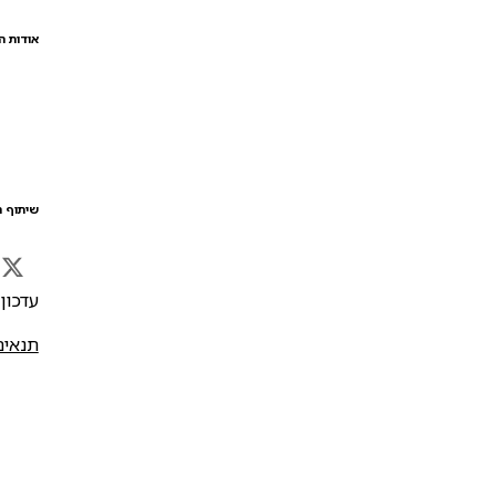
אודות ה
שיתוף ה
עדכון אח
תנאים