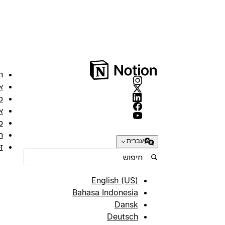
ה
א
מ
א
ס
ת
עברית
ז
English (US)
Bahasa Indonesia
Dansk
Deutsch