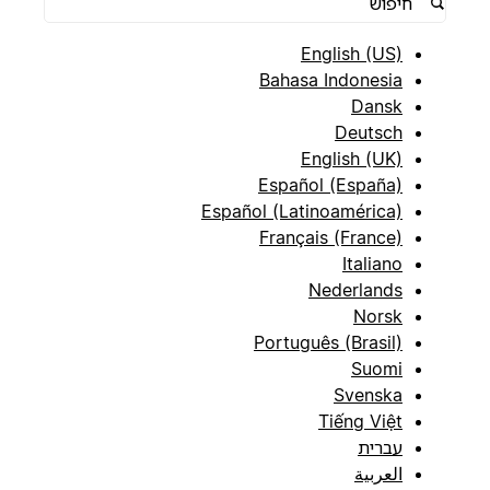
English (US)
Bahasa Indonesia
Dansk
Deutsch
English (UK)
Español (España)
Español (Latinoamérica)
Français (France)
Italiano
Nederlands
Norsk
Português (Brasil)
Suomi
Svenska
Tiếng Việt
עברית
العربية