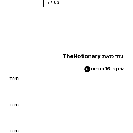
צפייה
וד מאת TheNotionary
יון ב-16 תבניות
חינם
חינם
חינם