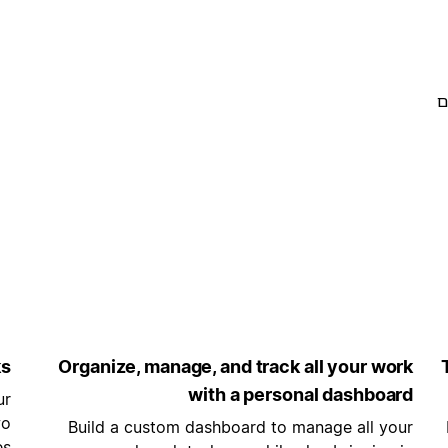
ם
ks
Organize, manage, and track all your work
with a personal dashboard
ur
wo
Build a custom dashboard to manage all your
es