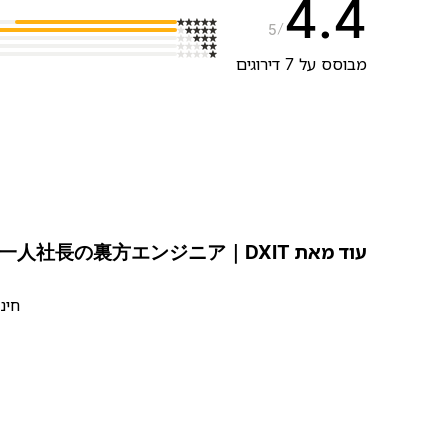
4.4
5
מבוסס על 7 דירוגים
עוד מאת サエ｜一人社長の裏方エンジニア｜DXIT
חינ