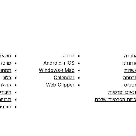
חברה
הורדה
משאב
ודותינו
iOS ו-Android
מרכז 
שרות
Mac ו-Windows
תמחור
בטחה
Calendar
בלוג
טטוס
Web Clipper
קהילה
נאים ופרטיות
חיבורי
כויות הפרטיות שלכם
תבניו
תוכני