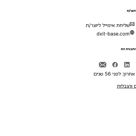
יוצר/ת
שליחת אימייל ליוצר/ת
dxit-base.com
תבנית הזו
רון: לפני 56 שנים
 והגבלות