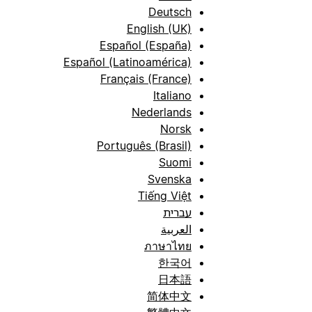
Deutsch
English (UK)
Español (España)
Español (Latinoamérica)
Français (France)
Italiano
Nederlands
Norsk
Português (Brasil)
Suomi
Svenska
Tiếng Việt
עברית
العربية
ภาษาไทย
한국어
日本語
简体中文