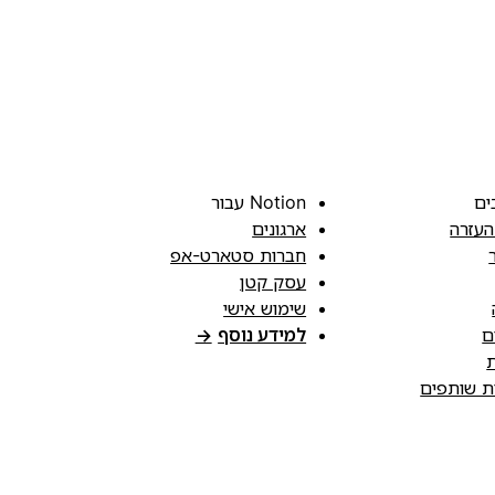
ים
Notion עבור
העזרה
ארגונים
חברות סטארט-אפ
עסק קטן
שימוש אישי
ם
למידע נוסף
→
ת
ות שותפים