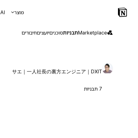
מוצר
AI
Marketplace
תבניות
סוכנים
יועצים
חיבורים
サエ｜一人社長の裏方エンジニア｜DXIT
7 תבניות