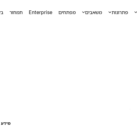
פתרונות
משאבים
מפתחים
Enterprise
תמחור
בק
מידע ע