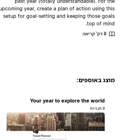
past year (totally understandable). For the
upcoming year, create a plan of action using this
setup for goal-setting and keeping those goals
top of mind.
8 דק' קריאה
מוצג באוספים:
Your year to explore the world
9 תבניות