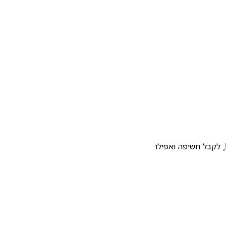
להעלות את התבנית שלכם לגלריית התבניות של Notion, לקבל חשיפה ואפילו