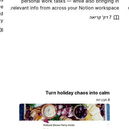
personal work tasks — while also bringing in
re
relevant info from across your Notion workspace.
nd
7 דק' קריאה
y.
Turn holiday chaos into calm
8 תבניות