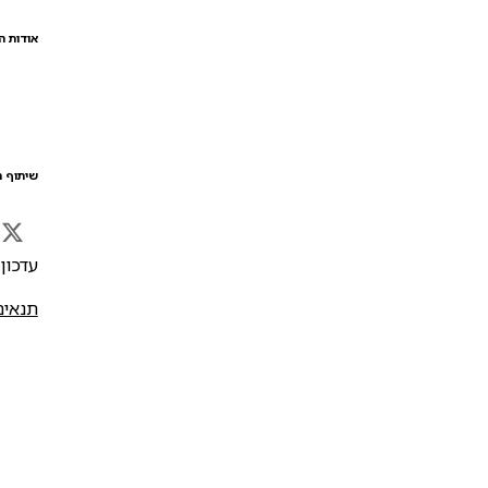
אודות ה
שיתוף ה
עדכון אח
תנאים