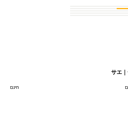
ם
חינם