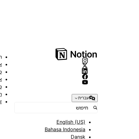
ה
א
מ
א
ס
ת
עברית
ז
English (US)
Bahasa Indonesia
Dansk