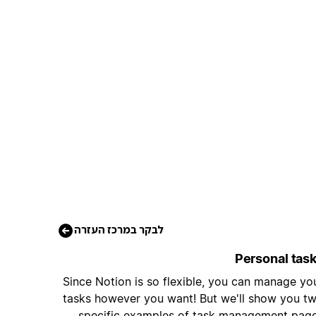
לבקר במרכז העזרה
Personal tas
Since Notion is so flexible, you can manage yo
tasks however you want! But we'll show you t
specific examples of task management pag