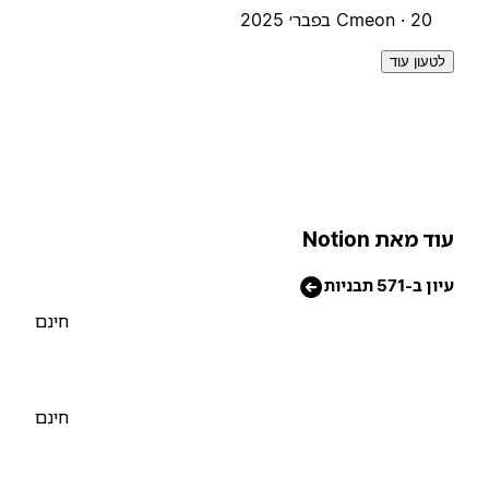
20 בפבר׳ 2025
Cmeon ·
לטעון עוד
וד מאת Notion
יון ב-571 תבניות
חינם
חינם