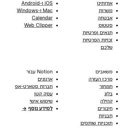
אודותינו
iOS ו-Android
משרות
Mac ו-Windows
אבטחה
Calendar
סטטוס
Web Clipper
תנאים ופרטיות
זכויות הפרטיות
שלכם
משאבים
Notion עבור
מרכז העזרה
ארגונים
תמחור
חברות סטארט-אפ
בלוג
עסק קטן
קהילה
שימוש אישי
חיבורים
למידע נוסף
→
תבניות
תוכניות שותפים