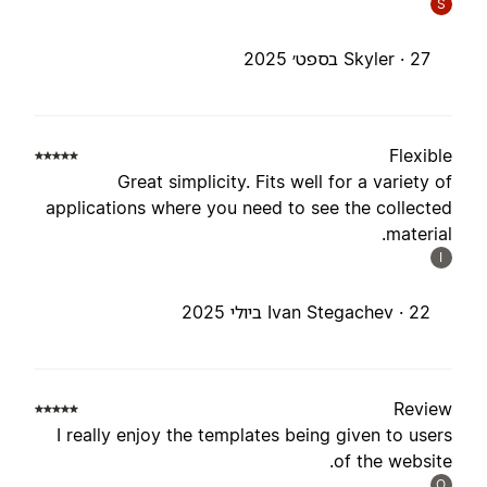
S
27 בספט׳ 2025
Skyler ·
Flexibl
Great simplicity. Fits well for a variety o
applications where you need to see the collecte
material
I
22 ביולי 2025
Ivan Stegachev ·
Revie
I really enjoy the templates being given to user
of the website
O