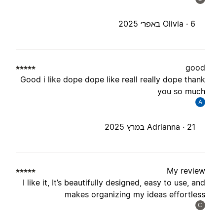
6 באפר׳ 2025
Olivia ·
goo
Good i like dope dope like reall really dope than
you so muc
A
21 במרץ 2025
Adrianna ·
My revie
I like it, It’s beautifully designed, easy to use, an
makes organizing my ideas effortles
C