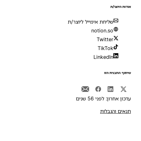
ודות היוצר/ת
שליחת אימייל ליוצר/ת
notion.so
Twitter
TikTok
LinkedIn
יתוף התבנית הזו
דכון אחרון: לפני 56 שנים
נאים והגבלות