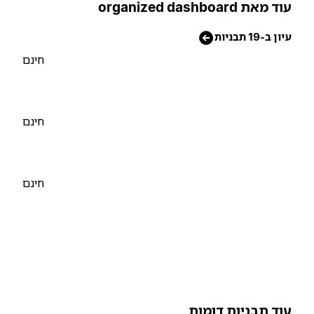
וד מאת organized dashboard
יון ב-19 תבניות
חינם
חינם
חינם
וד תבניות דומות