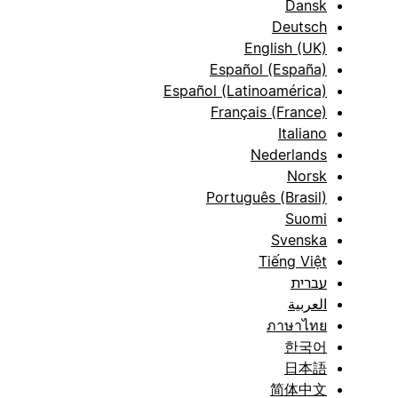
Dansk
Deutsch
English (UK)
Español (España)
Español (Latinoamérica)
Français (France)
Italiano
Nederlands
Norsk
Português (Brasil)
Suomi
Svenska
Tiếng Việt
עברית
العربية
ภาษาไทย
한국어
日本語
简体中文