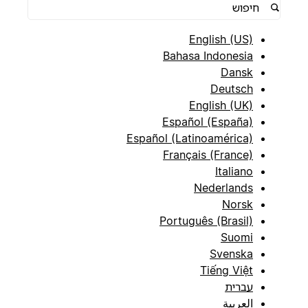
English (US)
Bahasa Indonesia
Dansk
Deutsch
English (UK)
Español (España)
Español (Latinoamérica)
Français (France)
Italiano
Nederlands
Norsk
Português (Brasil)
Suomi
Svenska
Tiếng Việt
עברית
العربية