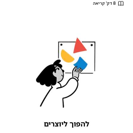
8 דק' קריאה
להפוך ליוצרים