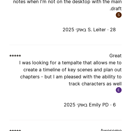
notes when I'm not on the desktop with the mai
draft
S
28 באוק׳ 2025
S. Leiter ·
Grea
I was looking for a tempalte that allows me t
create a timeline of key scenes and plan ou
chapters - but I am pleased with the ability t
track characters as wel
E
6 באוק׳ 2025
Emily PD ·
Awesom