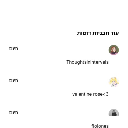
וד תבניות דומות
חינם
ThoughtsInIntervals
חינם
valentine rose<3
חינם
flojones