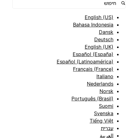
English (US)
Bahasa Indonesia
Dansk
Deutsch
English (UK)
Español (España)
Español (Latinoamérica)
Français (France)
Italiano
Nederlands
Norsk
Português (Brasil)
Suomi
Svenska
Tiếng Việt
עברית
العربية