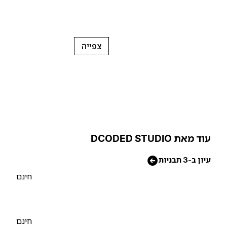
צפייה
וד מאת DCODED STUDIO
יון ב-3 תבניות
חינם
חינם