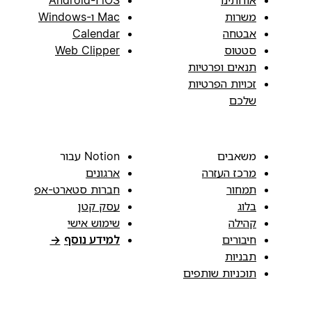
אודותינו
iOS ו-Android
משרות
Mac ו-Windows
אבטחה
Calendar
סטטוס
Web Clipper
תנאים ופרטיות
זכויות הפרטיות
שלכם
משאבים
Notion עבור
מרכז העזרה
ארגונים
תמחור
חברות סטארט-אפ
בלוג
עסק קטן
קהילה
שימוש אישי
חיבורים
למידע נוסף
→
תבניות
תוכניות שותפים