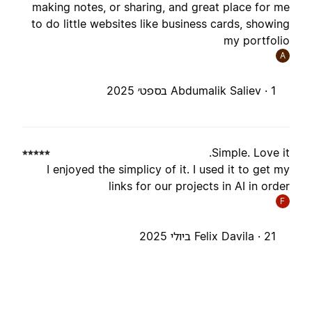
making notes, or sharing, and great place for m
to do little websites like business cards, showin
my portfoli
A
1 בספט׳ 2025
Abdumalik Saliev ·
Simple. Love it
I enjoyed the simplicy of it. I used it to get m
links for our projects in AI in orde
F
21 ביולי 2025
Felix Davila ·