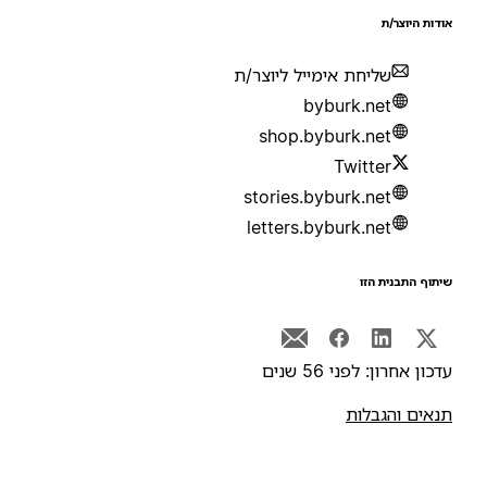
ודות היוצר/ת
שליחת אימייל ליוצר/ת
byburk.net
shop.byburk.net
Twitter
stories.byburk.net
letters.byburk.net
יתוף התבנית הזו
דכון אחרון: לפני 56 שנים
נאים והגבלות