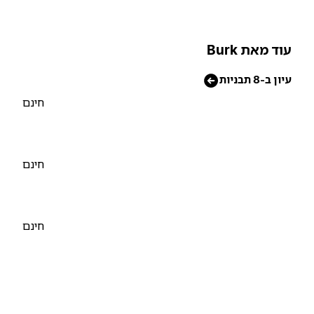
וד מאת Burk
יון ב-8 תבניות
חינם
חינם
חינם