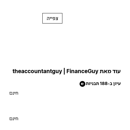
צפייה
וד מאת theaccountantguy | FinanceGuy
יון ב-188 תבניות
חינם
חינם