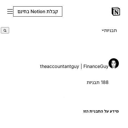
קבלת Notion בחינם
תבניות
theaccountantguy | FinanceGuy
188 תבניות
ידע על התבנית הזו