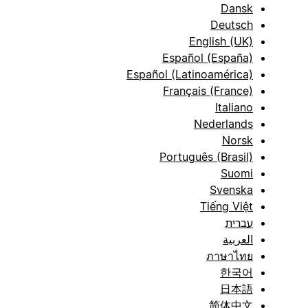
Dansk
Deutsch
English (UK)
Español (España)
Español (Latinoamérica)
Français (France)
Italiano
Nederlands
Norsk
Português (Brasil)
Suomi
Svenska
Tiếng Việt
עברית
العربية
ภาษาไทย
한국어
日本語
简体中文