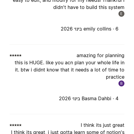
easy to edit, and modify for my needs! Thankful 
didn't have to build this syste
E
6 בינו׳ 2026
emily collins ·
amazing for plannin
this is HUGE. like you acn plan your whole life i
it. btw i didnt know that it needs a lot of time t
practic
B
4 בינו׳ 2026
Basma Dahbi ·
I think its just grea
I think its great, i just gotta learn some of notion'