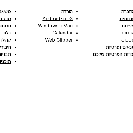
חברה
הורדה
משאב
ודותינו
iOS ו-Android
מרכז 
שרות
Mac ו-Windows
תמחור
בטחה
Calendar
בלוג
טטוס
Web Clipper
קהילה
נאים ופרטיות
חיבורי
כויות הפרטיות שלכם
תבניו
תוכני