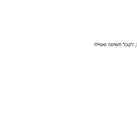
להעלות את התבנית שלכם לגלריית התבניות של Notion, לקבל חשיפה ואפילו