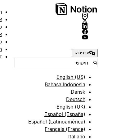
ה
א
מ
א
ס
ת
עברית
ז
English (US)
Bahasa Indonesia
Dansk
Deutsch
English (UK)
Español (España)
Español (Latinoamérica)
Français (France)
Italiano