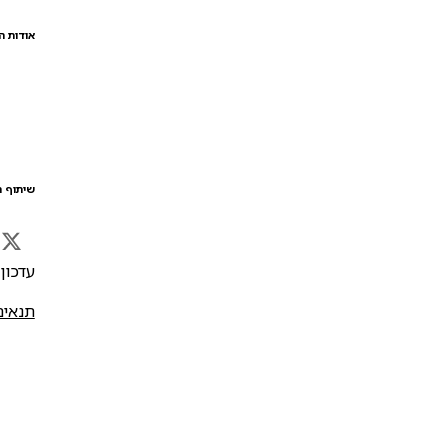
אודות ה
שיתוף ה
עדכון אח
תנאים