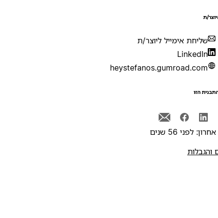
יוצר/ת
שליחת אימייל ליוצר/ת
LinkedIn
heystefanos.gumroad.com
תבנית הזו
רון: לפני 56 שנים
 והגבלות