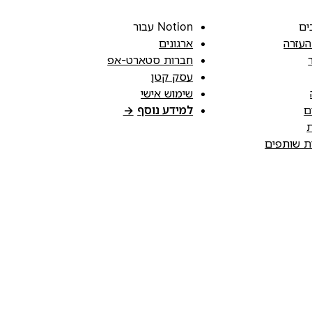
ים
Notion עבור
העזרה
ארגונים
חברות סטארט-אפ
עסק קטן
שימוש אישי
ם
למידע נוסף
→
ת
ות שותפים