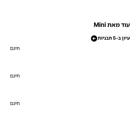
וד מאת Mini
יון ב-5 תבניות
חינם
חינם
חינם