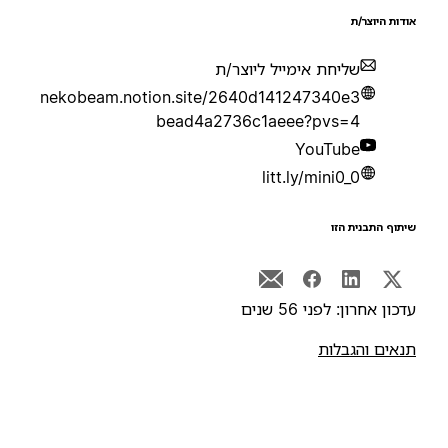
ודות היוצר/ת
שליחת אימייל ליוצר/ת
nekobeam.notion.site/2640d141247340e3
bead4a2736c1aeee?pvs=4
YouTube
litt.ly/mini0_0
יתוף התבנית הזו
דכון אחרון: לפני 56 שנים
נאים והגבלות