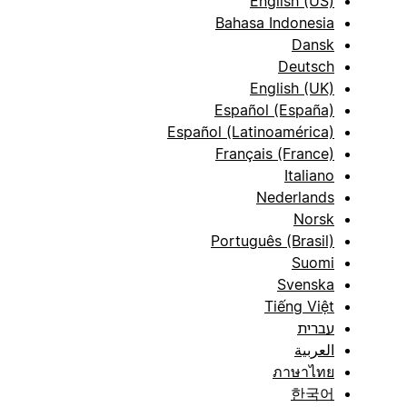
English (US)
Bahasa Indonesia
Dansk
Deutsch
English (UK)
Español (España)
Español (Latinoamérica)
Français (France)
Italiano
Nederlands
Norsk
Português (Brasil)
Suomi
Svenska
Tiếng Việt
עברית
العربية
ภาษาไทย
한국어