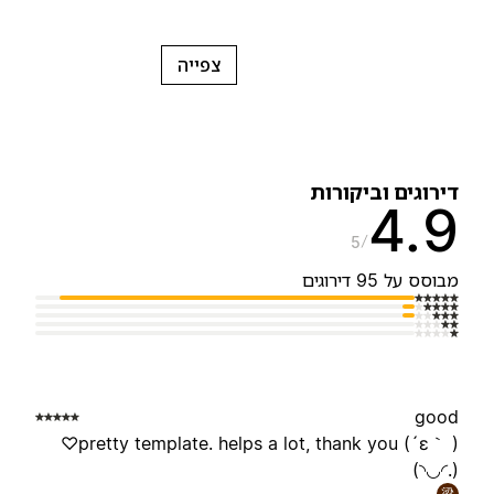
צפייה
ירוגים וביקורות
4.
5
בוסס על 95 דירוגים
goo
pretty template. helps a lot, thank you (´ε｀ )♡
(.◜◡◝
梁