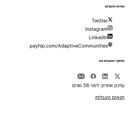
ודות היוצר/ת
Twitter
Instagram
LinkedIn
payhip.com/AdaptiveCommunities
יתוף התבנית הזו
דכון אחרון: לפני 56 שנים
נאים והגבלות