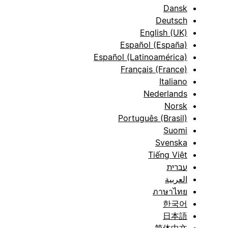
Dansk
Deutsch
English (UK)
Español (España)
Español (Latinoamérica)
Français (France)
Italiano
Nederlands
Norsk
Português (Brasil)
Suomi
Svenska
Tiếng Việt
עברית
العربية
ภาษาไทย
한국어
日本語
简体中文