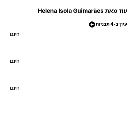
וד מאת Helena Isola Guimarães
יון ב-4 תבניות
חינם
חינם
חינם