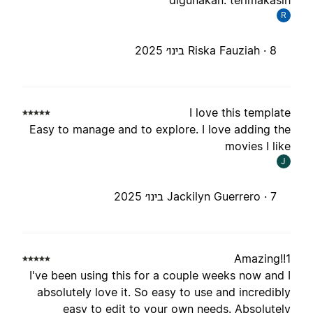
digunakan. terimakasi
R
8 בינו׳ 2025
Riska Fauziah ·
I love this templat
Easy to manage and to explore. I love adding th
movies I lik
J
7 בינו׳ 2025
Jackilyn Guerrero ·
Amazing!!
I've been using this for a couple weeks now and 
absolutely love it. So easy to use and incredibl
easy to edit to your own needs. Absolutel