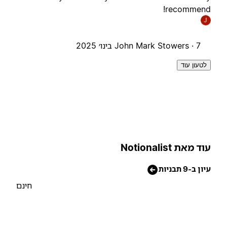
recommend
J
7 בינו׳ 2025
John Mark Stowers ·
לטעון עוד
וד מאת Notionalist
יון ב-9 תבניות
חינם