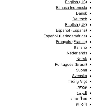
English (US)
Bahasa Indonesia
Dansk
Deutsch
English (UK)
Español (España)
Español (Latinoamérica)
Français (France)
Italiano
Nederlands
Norsk
Português (Brasil)
Suomi
Svenska
Tiếng Việt
עברית
العربية
ภาษาไทย
한국어