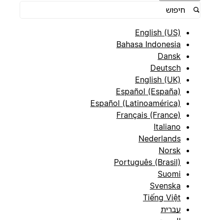
English (US)
Bahasa Indonesia
Dansk
Deutsch
English (UK)
Español (España)
Español (Latinoamérica)
Français (France)
Italiano
Nederlands
Norsk
Português (Brasil)
Suomi
Svenska
Tiếng Việt
עברית