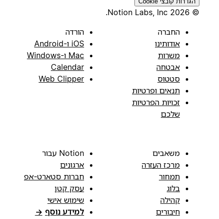
הגדרות קובצי Cookie
© 2026 Notion Labs, Inc.
החברה
הורדה
אודותינו
iOS ו-Android
משרות
Mac ו-Windows
אבטחה
Calendar
סטטוס
Web Clipper
תנאים ופרטיות
זכויות הפרטיות
שלכם
משאבים
Notion עבור
מרכז העזרה
ארגונים
תמחור
חברות סטארט-אפ
בלוג
עסק קטן
קהילה
שימוש אישי
חיבורים
למידע נוסף
→