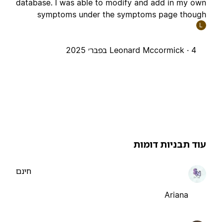
database. I was able to modify and add in my ow
symptoms under the symptoms page thoug
L
4 בפבר׳ 2025
Leonard Mccormick ·
וד תבניות דומות
חינם
Ariana