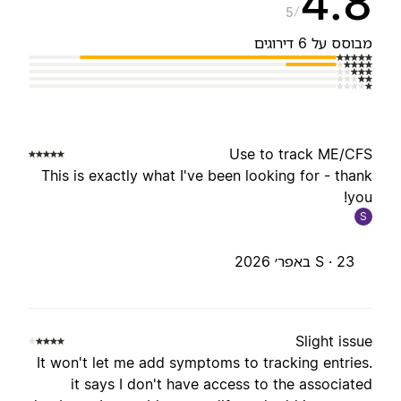
4.
5
בוסס על 6 דירוגים
Use to track ME/CF
This is exactly what I've been looking for - than
you
S
23 באפר׳ 2026
S ·
Slight issu
It won't let me add symptoms to tracking entries
it says I don't have access to the associate