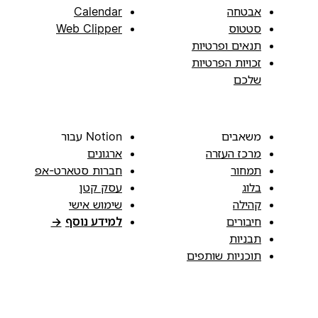
אבטחה
Calendar
סטטוס
Web Clipper
תנאים ופרטיות
זכויות הפרטיות
שלכם
משאבים
Notion עבור
מרכז העזרה
ארגונים
תמחור
חברות סטארט-אפ
בלוג
עסק קטן
קהילה
שימוש אישי
חיבורים
למידע נוסף
→
תבניות
תוכניות שותפים