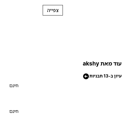
צפייה
וד מאת akshy
יון ב-13 תבניות
חינם
חינם