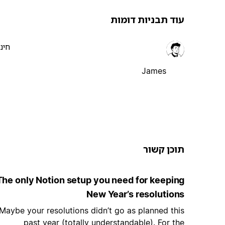
עוד תבניות דומות
חינ
James
תוכן קשור
The only Notion setup you need for keeping
New Year’s resolutions
Maybe your resolutions didn’t go as planned this
past year (totally understandable). For the