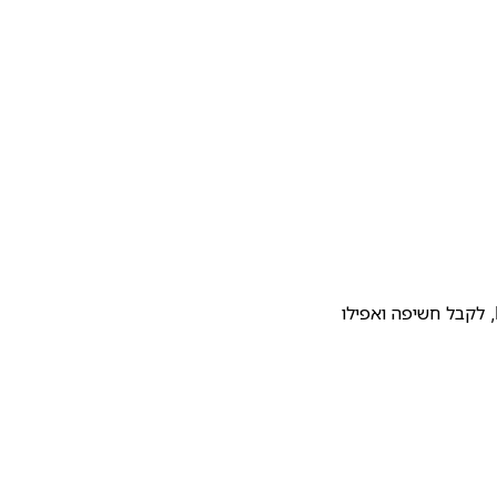
להעלות את התבנית שלכם לגלריית התבניות של Notion, לקבל חשיפה ואפילו