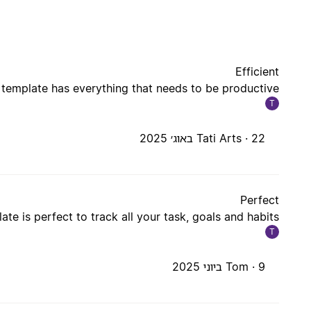
Efficient
 template has everything that needs to be productive!
T
22 באוג׳ 2025
Tati Arts ·
Perfect
e is perfect to track all your task, goals and habits !
T
9 ביוני 2025
Tom ·