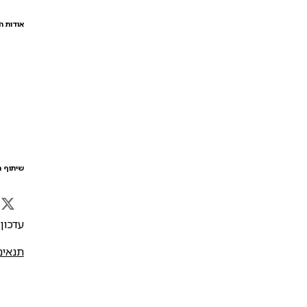
אודות ה
שיתוף ה
עדכון אח
תנאים