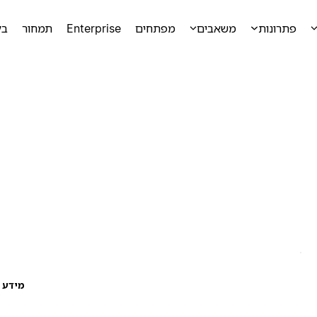
פתרונות
משאבים
מפתחים
Enterprise
תמחור
בק
מידע ע