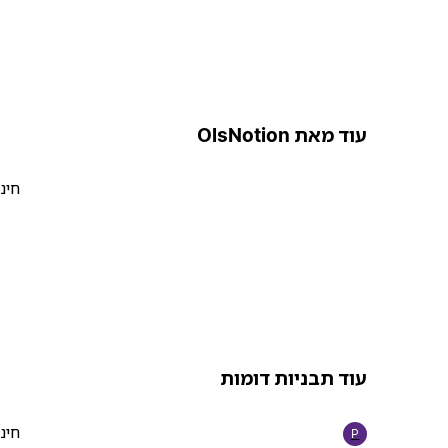
עוד מאת OlsNotion
חינ
עוד תבניות דומות
חינ
P