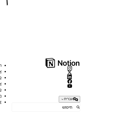
ה
א
מ
א
ס
ת
עברית
ז