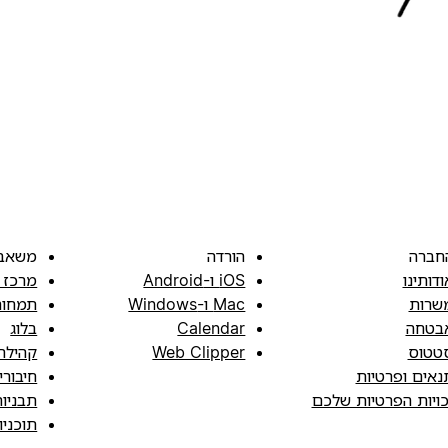
חברה
הורדה
משאב
ודותינו
iOS ו-Android
מרכז 
שרות
Mac ו-Windows
תמחור
בטחה
Calendar
בלוג
טטוס
Web Clipper
קהילה
נאים ופרטיות
חיבורי
כויות הפרטיות שלכם
תבניו
תוכני