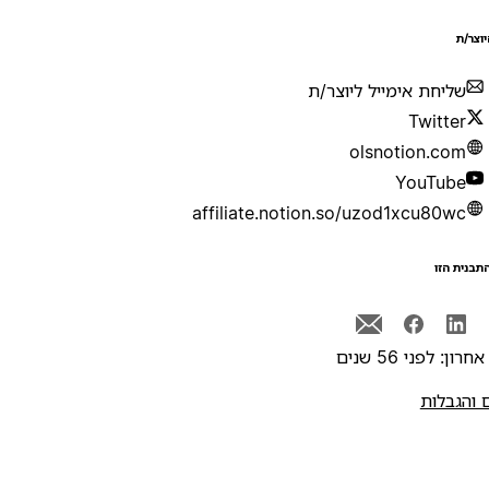
יוצר/ת
שליחת אימייל ליוצר/ת
Twitter
olsnotion.com
YouTube
affiliate.notion.so/uzod1xcu80wc
תבנית הזו
רון: לפני 56 שנים
 והגבלות