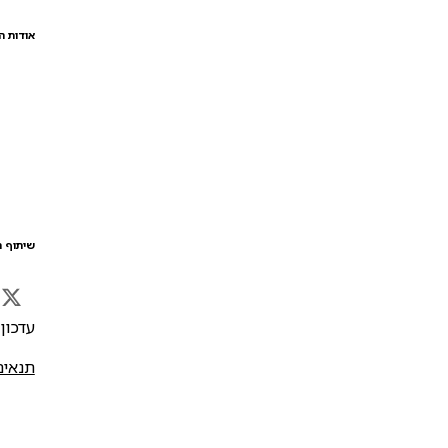
אודות ה
שיתוף ה
עדכון אח
תנאים