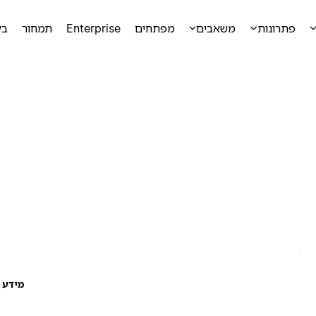
פתרונות
משאבים
מפתחים
Enterprise
תמחור
בק
מידע ע