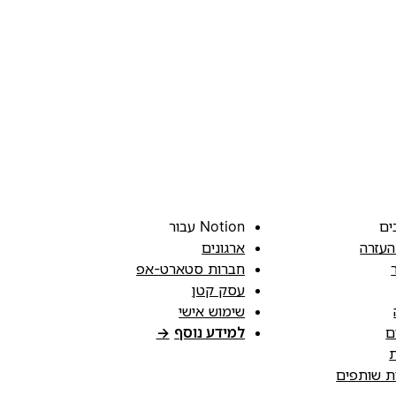
ים
Notion עבור
העזרה
ארגונים
חברות סטארט-אפ
עסק קטן
שימוש אישי
ם
למידע נוסף
→
ת
ות שותפים