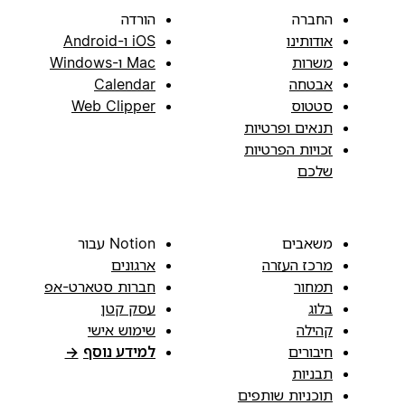
החברה
הורדה
אודותינו
iOS ו-Android
משרות
Mac ו-Windows
אבטחה
Calendar
סטטוס
Web Clipper
תנאים ופרטיות
זכויות הפרטיות
שלכם
משאבים
Notion עבור
מרכז העזרה
ארגונים
תמחור
חברות סטארט-אפ
בלוג
עסק קטן
קהילה
שימוש אישי
חיבורים
למידע נוסף
→
תבניות
תוכניות שותפים