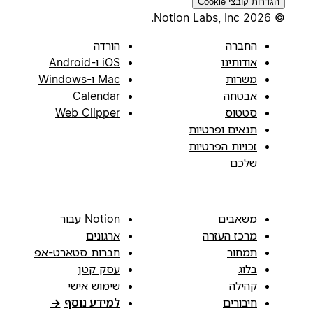
הגדרות קובצי Cookie
© 2026 Notion Labs, Inc.
החברה
הורדה
אודותינו
iOS ו-Android
משרות
Mac ו-Windows
אבטחה
Calendar
סטטוס
Web Clipper
תנאים ופרטיות
זכויות הפרטיות
שלכם
משאבים
Notion עבור
מרכז העזרה
ארגונים
תמחור
חברות סטארט-אפ
בלוג
עסק קטן
קהילה
שימוש אישי
חיבורים
למידע נוסף
→