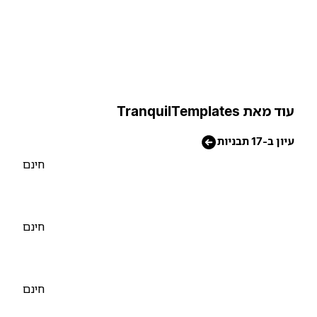
וד מאת TranquilTemplates
יון ב-17 תבניות
חינם
חינם
חינם