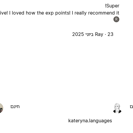
Super!
ive! I loved how the exp points! I really recommend it!
R
23 ביוני 2025
Ray ·
ם
חינם
kateryna.languages