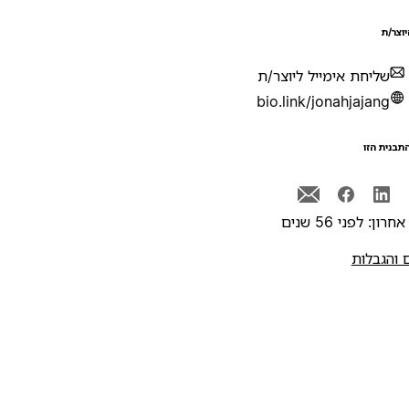
יוצר/ת
שליחת אימייל ליוצר/ת
bio.link/jonahjajang
תבנית הזו
רון: לפני 56 שנים
 והגבלות