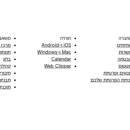
חברה
הורדה
משאב
ודותינו
iOS ו-Android
מרכז 
שרות
Mac ו-Windows
תמחור
בטחה
Calendar
בלוג
טטוס
Web Clipper
קהילה
נאים ופרטיות
חיבורי
כויות הפרטיות שלכם
תבניו
תוכני