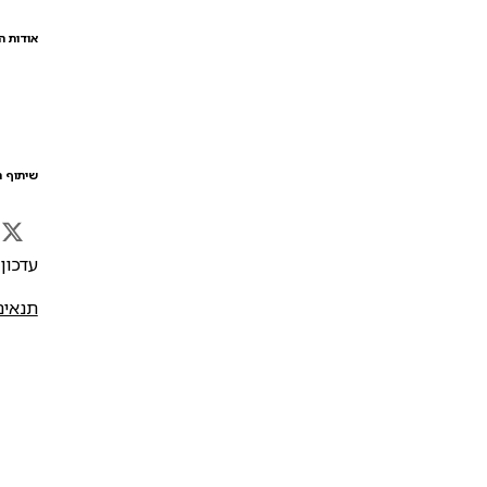
אודות ה
שיתוף ה
עדכון אח
תנאים