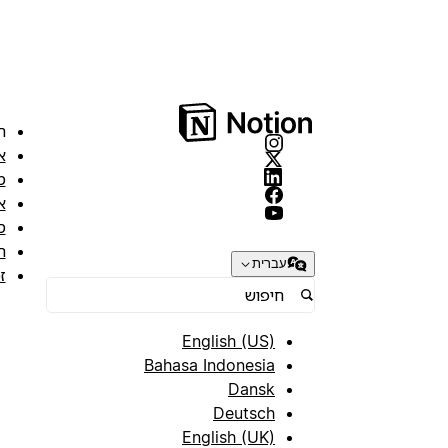
ה
א
מ
א
ס
ת
עברית
ז
English (US)
Bahasa Indonesia
Dansk
Deutsch
English (UK)