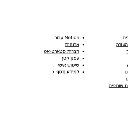
ים
Notion עבור
העזרה
ארגונים
חברות סטארט-אפ
עסק קטן
שימוש אישי
ם
למידע נוסף
→
ת
ות שותפים