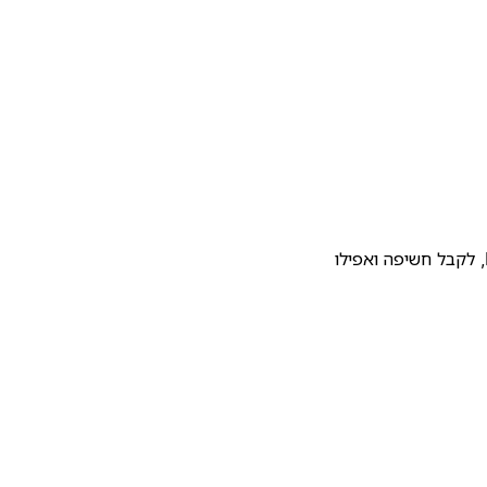
להעלות את התבנית שלכם לגלריית התבניות של Notion, לקבל חשיפה ואפילו