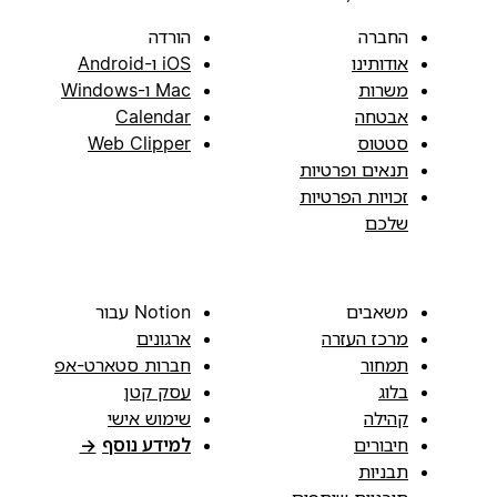
החברה
הורדה
אודותינו
iOS ו-Android
משרות
Mac ו-Windows
אבטחה
Calendar
סטטוס
Web Clipper
תנאים ופרטיות
זכויות הפרטיות
שלכם
משאבים
Notion עבור
מרכז העזרה
ארגונים
תמחור
חברות סטארט-אפ
בלוג
עסק קטן
קהילה
שימוש אישי
חיבורים
למידע נוסף
→
תבניות