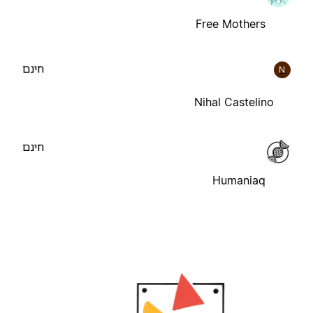
Free Mothers
חינם
N
Nihal Castelino
חינם
Humaniaq