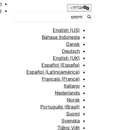
ת
עברית
ז
English (US)
Bahasa Indonesia
Dansk
Deutsch
English (UK)
Español (España)
Español (Latinoamérica)
Français (France)
Italiano
Nederlands
Norsk
Português (Brasil)
Suomi
Svenska
Tiếng Việt