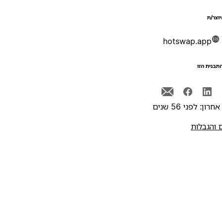
יוצר/ת
hotswap.app
תבנית הזו
רון: לפני 56 שנים
 והגבלות