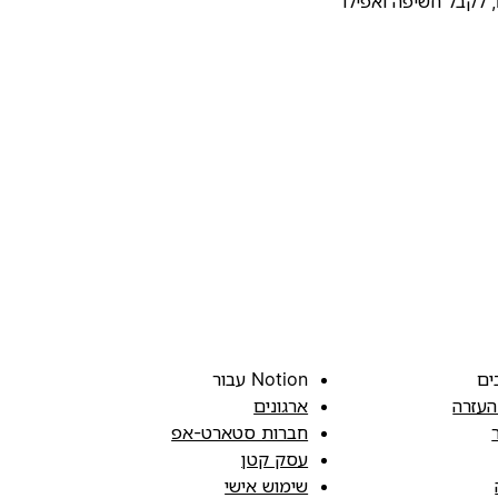
להעלות את התבנית שלכם לגלריית התבניות של Notion, לקבל חשיפה ואפילו
ים
Notion עבור
העזרה
ארגונים
חברות סטארט-אפ
עסק קטן
שימוש אישי