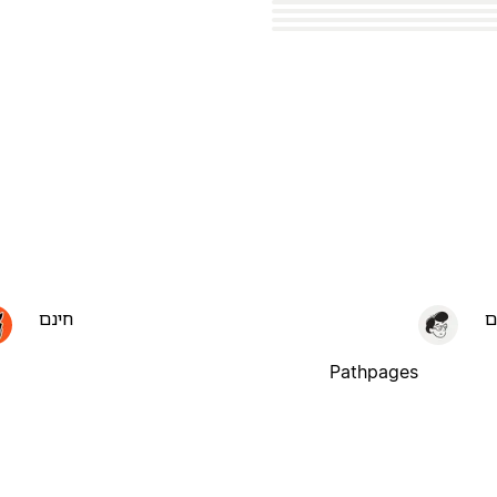
ם
חינם
Pathpages