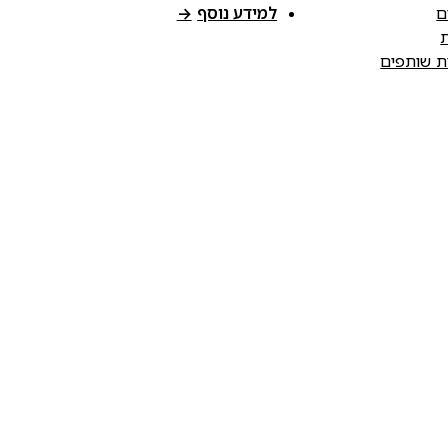
ם
למידע נוסף
→
ת
ות שותפים