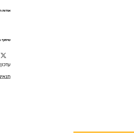
אודות ה
שיתוף ה
עדכון אח
תנאים