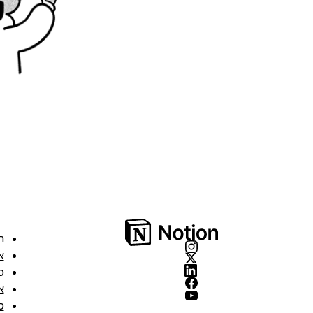
ה
א
מ
א
ס