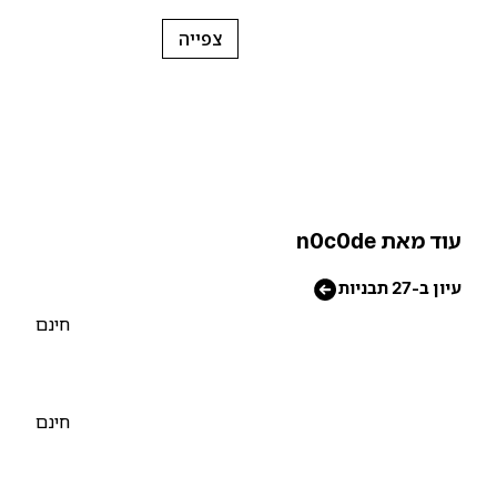
צפייה
וד מאת n0c0de
יון ב-27 תבניות
חינם
חינם