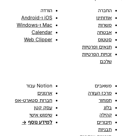
החברה
הורדה
אודותינו
iOS ו-Android
משרות
Mac ו-Windows
אבטחה
Calendar
סטטוס
Web Clipper
תנאים ופרטיות
זכויות הפרטיות
שלכם
משאבים
Notion עבור
מרכז העזרה
ארגונים
תמחור
חברות סטארט-אפ
בלוג
עסק קטן
קהילה
שימוש אישי
חיבורים
למידע נוסף
→
תבניות