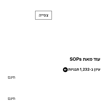
צפייה
וד מאת SOPs
יון ב-1,232 תבניות
חינם
חינם