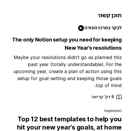
וכן קשור
בקר במרכז העזרה
The only Notion setup you need for keepin
New Year’s resolution
Maybe your resolutions didn’t go as planned thi
past year (totally understandable). For th
upcoming year, create a plan of action using thi
setup for goal-setting and keeping those goal
top of mind
8 דק' קריאה
Inspiratio
Top 12 best templates to help yo
hit your new year’s goals, at hom