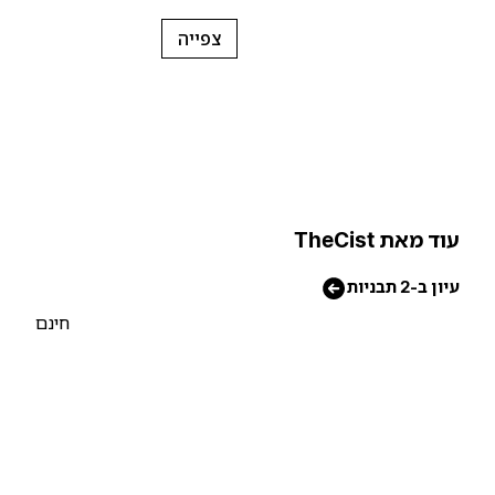
צפייה
וד מאת TheCist
יון ב-2 תבניות
חינם