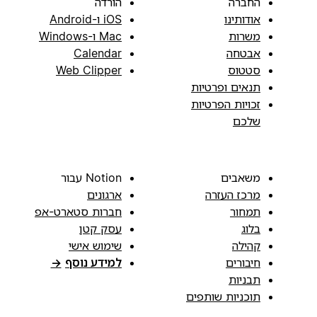
החברה
הורדה
אודותינו
iOS ו-Android
משרות
Mac ו-Windows
אבטחה
Calendar
סטטוס
Web Clipper
תנאים ופרטיות
זכויות הפרטיות
שלכם
משאבים
Notion עבור
מרכז העזרה
ארגונים
תמחור
חברות סטארט-אפ
בלוג
עסק קטן
קהילה
שימוש אישי
חיבורים
למידע נוסף
→
תבניות
תוכניות שותפים