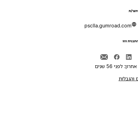
יוצר/ת
psclla.gumroad.com
תבנית הזו
רון: לפני 56 שנים
 והגבלות