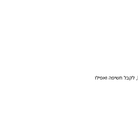
להעלות את התבנית שלכם לגלריית התבניות של Notion, לקבל חשיפה ואפילו