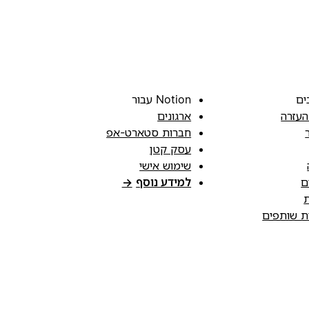
ים
Notion עבור
העזרה
ארגונים
חברות סטארט-אפ
עסק קטן
שימוש אישי
ם
למידע נוסף
→
ת
ות שותפים