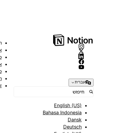
ה
א
מ
א
ס
ת
עברית
ז
English (US)
Bahasa Indonesia
Dansk
Deutsch