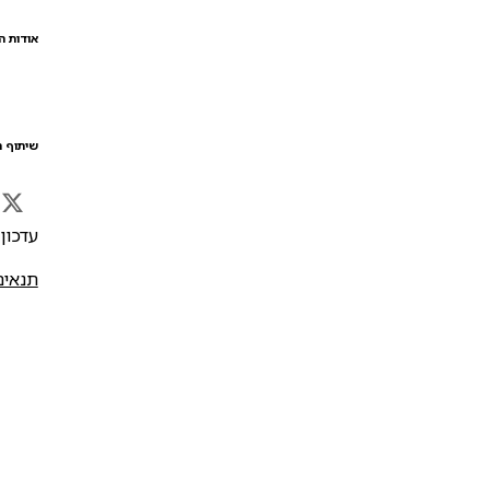
אודות ה
שיתוף ה
עדכון אח
תנאים