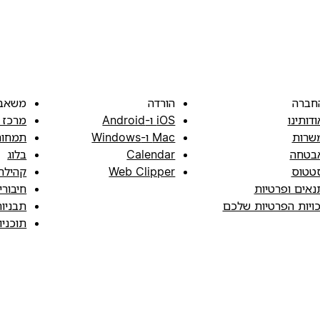
חברה
הורדה
משאב
ודותינו
iOS ו-Android
מרכז 
שרות
Mac ו-Windows
תמחור
בטחה
Calendar
בלוג
טטוס
Web Clipper
קהילה
נאים ופרטיות
חיבורי
כויות הפרטיות שלכם
תבניו
תוכני