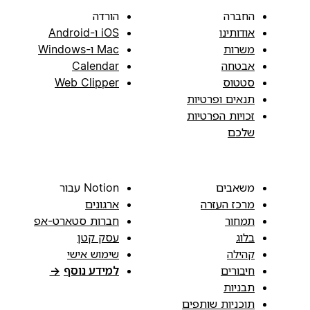
החברה
הורדה
אודותינו
iOS ו-Android
משרות
Mac ו-Windows
אבטחה
Calendar
סטטוס
Web Clipper
תנאים ופרטיות
זכויות הפרטיות
שלכם
משאבים
Notion עבור
מרכז העזרה
ארגונים
תמחור
חברות סטארט-אפ
בלוג
עסק קטן
קהילה
שימוש אישי
חיבורים
למידע נוסף
→
תבניות
תוכניות שותפים