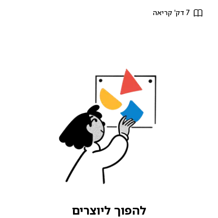
7 דק' קריאה
להפוך ליוצרים