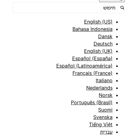
English (US)
Bahasa Indonesia
Dansk
Deutsch
English (UK)
Español (España)
Español (Latinoamérica)
Français (France)
Italiano
Nederlands
Norsk
Português (Brasil)
Suomi
Svenska
Tiếng Việt
עברית